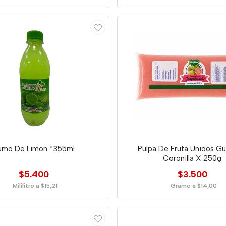
umo De Limon *355ml
Pulpa De Fruta Unidos G
Coronilla X 250g
$5.400
$3.500
Mililitro a $15,21
Gramo a $14,00