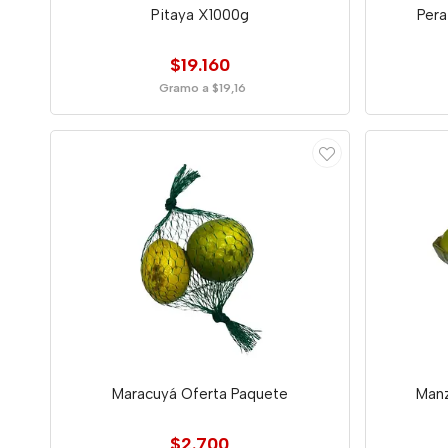
Pitaya X1000g
Pera
$19.160
Gramo a $19,16
Maracuyá Oferta Paquete
Manz
$2.700