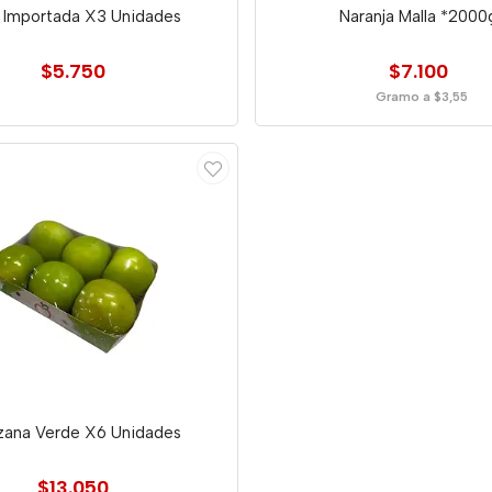
 Importada X3 Unidades
Naranja Malla *2000
$5.750
$7.100
Gramo a $3,55
ana Verde X6 Unidades
$13.050