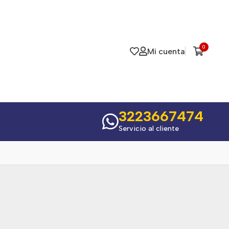
0
Mi cuenta
3223667474
Servicio al cliente