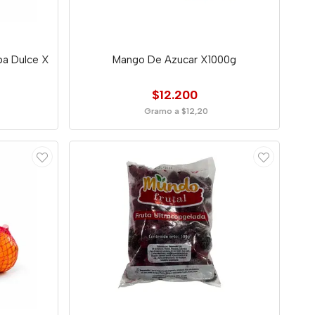
ba Dulce X
Mango De Azucar X1000g
$12.200
Gramo a $12,20