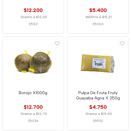
$12.200
$5.400
Gramo a $12,20
Mililitro a $15,21
35122
35066
Borojo X1000g
Pulpa De Fruta Fruty
Guayaba Agria X 250g
$12.700
$4.750
Gramo a $12,70
Gramo a $19,00
35034
35930