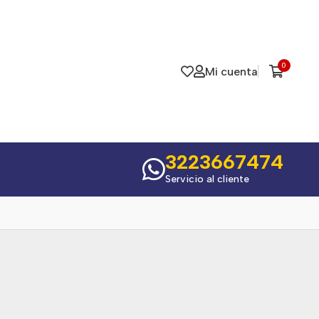
0
Mi cuenta
3223667474
Servicio al cliente