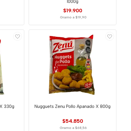
1000g
$19.900
Gramo a $19,90
 X 330g
Nugguets Zenu Pollo Apanado X 800g
$54.850
Gramo a $68,56