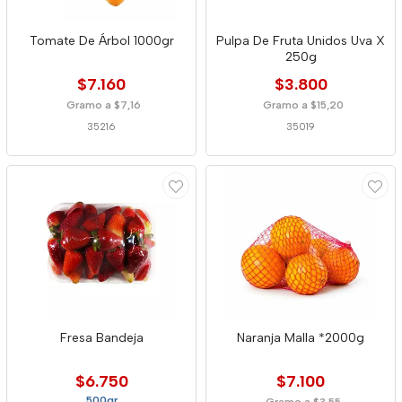
Tomate De Árbol 1000gr
Pulpa De Fruta Unidos Uva X
250g
$7.160
$3.800
Gramo a $7,16
Gramo a $15,20
35216
35019
Fresa Bandeja
Naranja Malla *2000g
$6.750
$7.100
500gr
Gramo a $3,55