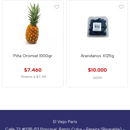
Piña Oromiel 1000gr
Arandanos X125g
$7.460
$10.000
Gramo a $7,46
34251
El Viejo París
Calle 72 #23B-53 Principal, Barrio Cuba - Pereira (Risaralda) -