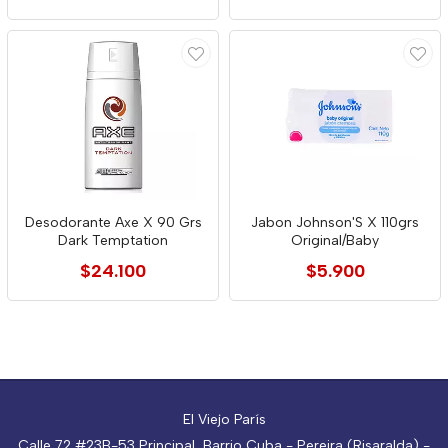
Desodorante Axe X 90 Grs
Jabon Johnson'S X 110grs
Dark Temptation
Original/Baby
$24.100
$5.900
El Viejo París
Calle 72 #23B-53 Principal, Barrio Cuba - Pereira (Risaralda) -