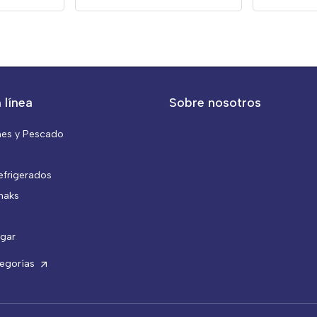
 línea
Sobre nosotros
nes y Pescado
efrigerados
naks
gar
tegorías