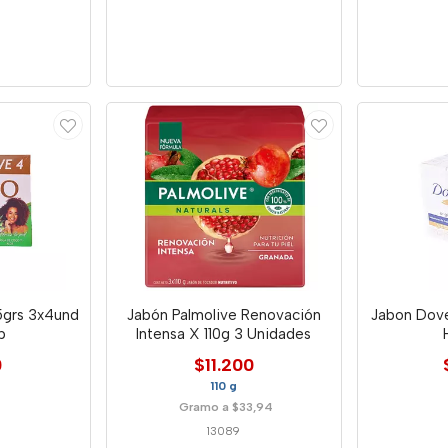
5grs 3x4und
Jabón Palmolive Renovación
Jabon Dov
p
Intensa X 110g 3 Unidades
0
$11.200
110 g
Gramo a $33,94
13089