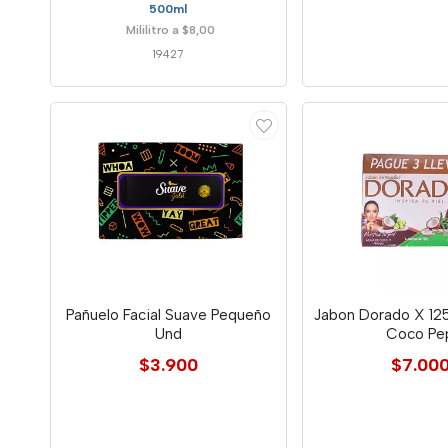
500ml
Mililitro a $8,00
19427
Pañuelo Facial Suave Pequeño
Jabon Dorado X 12
Und
Coco Pe
$3.900
$7.00