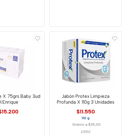
e X 75grs Baby 3ud
Jabón Protex Limpieza
H.Enrique
Profunda X 110g 3 Unidades
$15.200
$11.550
110 g
Gramo a $35,00
23150