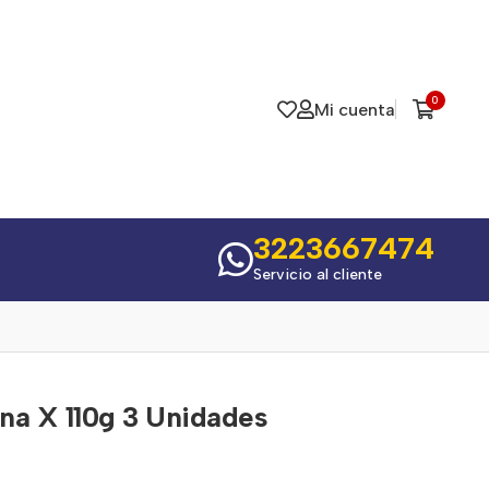
0
Mi cuenta
3223667474
Servicio al cliente
na X 110g 3 Unidades