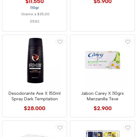
$11.550
$5.900
110gr
Gramo a $35,00
31582
Desodorante Axe X 150ml
Jabon Carey X 110grs
Spray Dark Temptation
Manzanilla Teve
$28.000
$2.900