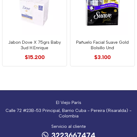
Jabon Dove X 75grs Baby
Pañuelo Facial Suave Gold
3ud H.Enrique
Bolsillo Und
$15.200
$3.100
El Viejo París
Calle 72 #23B-53 Principal, Barrio Cuba - Pereira (Risaralda) -
Colombia
Servicio al cliente
3223667474