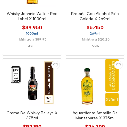
Whisky Johnnie Walker Red
Bretaña Con Alcohol Piña
Label X 1000ml
Colada X 269ml
$89.950
$5.450
1000ml
269ml
Mililitro a $89,95
Mililitro a $20,26
14205
56586
Crema De Whisky Baileys X
Aguardiente Amarillo De
375ml
Manzanares X 375ml
$52.150
$26.700