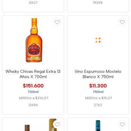
31427
19298
Whisky Chivas Regal Extra 13
Vino Espumoso Mostelo
Años X 700ml
Blanco X 750ml
$151.600
$11.300
700ml
750ml
Mililitro a $216,57
Mililitro a $15,07
21486
2762