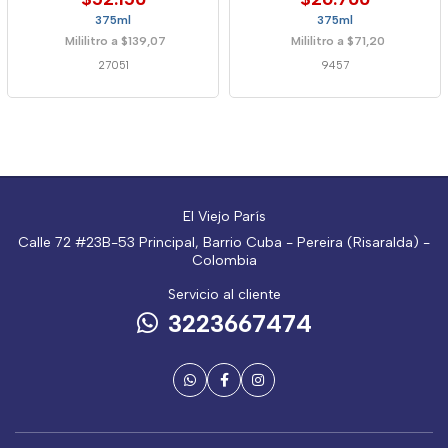
375ml
375ml
Mililitro a $139,07
Mililitro a $71,20
27051
9457
El Viejo París
Calle 72 #23B-53 Principal, Barrio Cuba - Pereira (Risaralda) -
Colombia
Servicio al cliente
3223667474