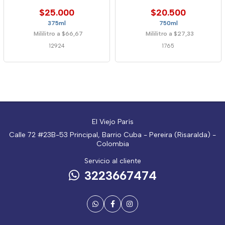
$25.000
$20.500
375ml
750ml
Mililitro a $66,67
Mililitro a $27,33
12924
1765
El Viejo París
Calle 72 #23B-53 Principal, Barrio Cuba - Pereira (Risaralda) -
Colombia
Servicio al cliente
3223667474