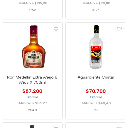
Mililitro a $215,00
Mililitro a $90,80
7766
1025
Ron Medellín Extra Añejo 8
Aguardiente Cristal
Años X 750ml
$87.200
$70.700
750ml
1750ml
Mililitro a $116,27
Mililitro a $40,40
20471
153