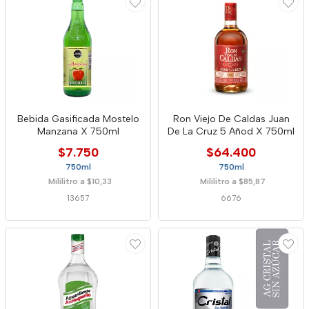
Bebida Gasificada Mostelo
Ron Viejo De Caldas Juan
Manzana X 750ml
De La Cruz 5 Añod X 750ml
$7.750
$64.400
750ml
750ml
Mililitro a $10,33
Mililitro a $85,87
13657
6676