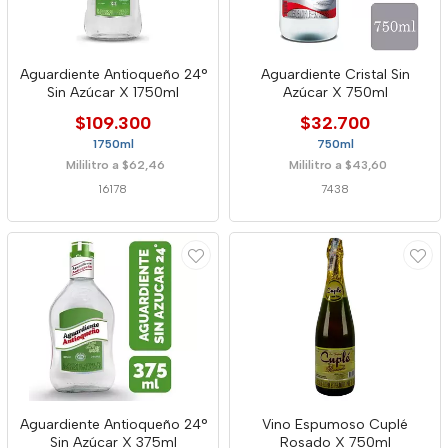
Aguardiente Antioqueño 24°
Aguardiente Cristal Sin
Sin Azúcar X 1750ml
Azúcar X 750ml
$109.300
$32.700
1750ml
750ml
Mililitro a $62,46
Mililitro a $43,60
16178
7438
Aguardiente Antioqueño 24°
Vino Espumoso Cuplé
Sin Azúcar X 375ml
Rosado X 750ml