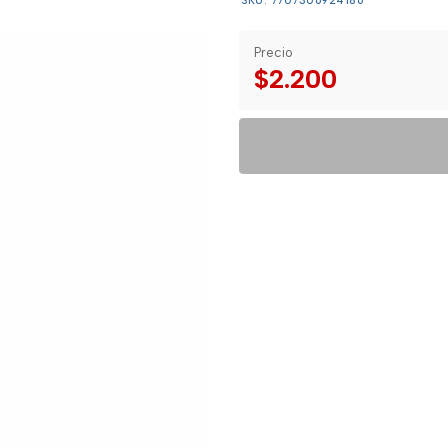
SKU: 7707306924186
Precio
$2.200