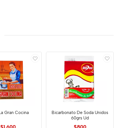
La Gran Cocina
Bicarbonato De Soda Unidos
60grs Ud
$1.600
$800