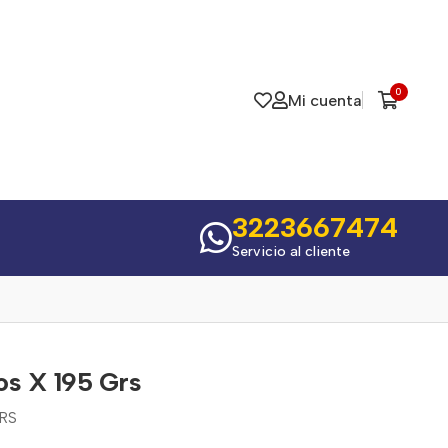
0
Mi cuenta
3223667474
Servicio al cliente
os X 195 Grs
GRS