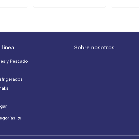
 línea
Sobre nosotros
nes y Pescado
efrigerados
naks
gar
tegorías