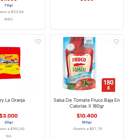
70gr
amo a $22,86
1880
ry La Granja
Salsa De Tomate Fruco Baja En
Calorías X 180gr
$3.000
$10.400
20gr
180gr
amo a $150,00
Gramo a $57,78
196