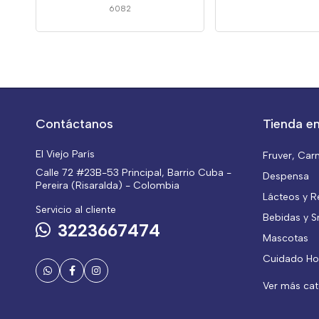
6082
Contáctanos
Tienda en
El Viejo París
Fruver, Car
Calle 72 #23B-53 Principal, Barrio Cuba -
Despensa
Pereira (Risaralda) - Colombia
Lácteos y R
Servicio al cliente
Bebidas y S
3223667474
Mascotas
Cuidado Ho
Ver más ca