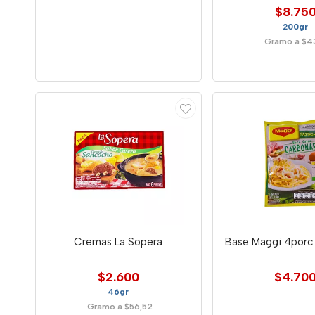
$8.75
200gr
Gramo a $4
Cremas La Sopera
Base Maggi 4porc
$2.600
$4.70
46gr
Gramo a $56,52