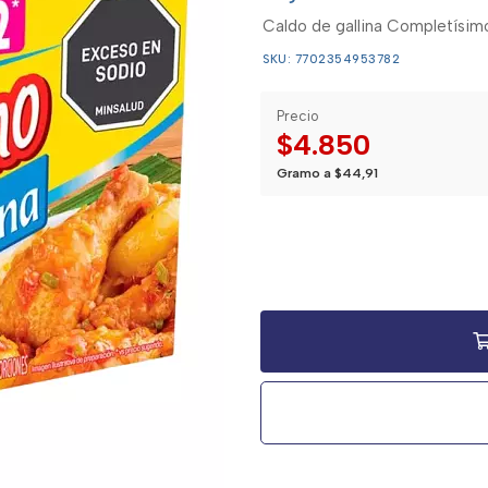
Caldo de gallina Completísim
SKU: 7702354953782
Precio
$4.850
Gramo a $44,91