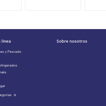
 línea
Sobre nosotros
nes y Pescado
efrigerados
naks
gar
tegorías