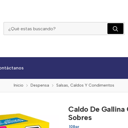
Caldo De Gallina Completísimo Desmenuzado X 10 Sobres
ontáctanos
Inicio
Despensa
Salsas, Caldos Y Condimentos
Caldo De Gallina
Sobres
108gr