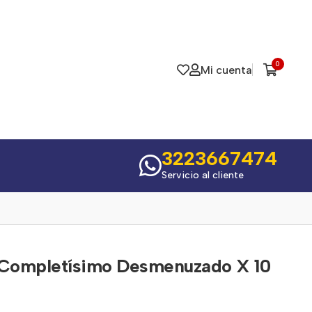
0
Mi cuenta
3223667474
Servicio al cliente
 Completísimo Desmenuzado X 10