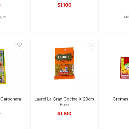
0
$1.100
3,75
Mil
 Carbonara
Laurel La Gran Cocina X 20grs
Cremas 
Puro
0
$1.100