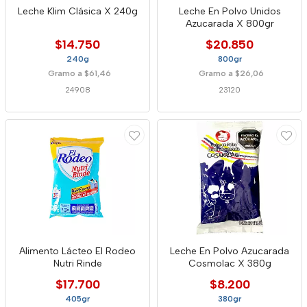
Leche Klim Clásica X 240g
Leche En Polvo Unidos
Azucarada X 800gr
$14.750
$20.850
240g
800gr
Gramo a $61,46
Gramo a $26,06
24908
23120
Alimento Lácteo El Rodeo
Leche En Polvo Azucarada
Nutri Rinde
Cosmolac X 380g
$17.700
$8.200
405gr
380gr