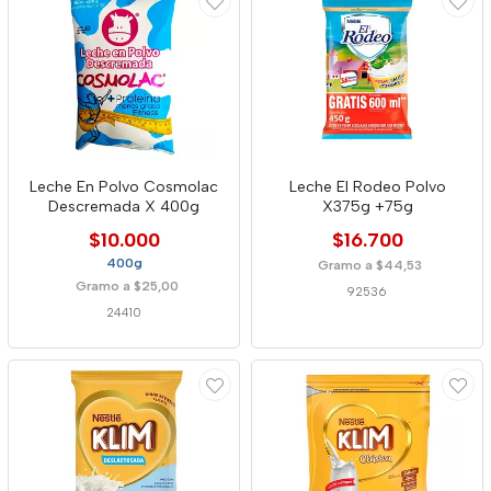
Leche En Polvo Cosmolac
Leche El Rodeo Polvo
Descremada X 400g
X375g +75g
$10.000
$16.700
400g
Gramo a $44,53
Gramo a $25,00
92536
24410