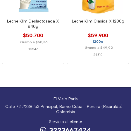
Leche Klim Deslactosada X
Leche Klim Clásica X 1200g
840g
$50.700
$59.900
1200g
Gramo a $60,36
Gramo a $49,92
36546
24310
El Viejo París
Calle 72 #23B-53 Principal, Barrio Cuba - Pereira (Risaralda) -
Colombia
Servicio al cliente
3223667474