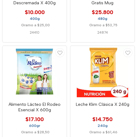
Descremada X 400g
Gratis Mug
$10.000
$25.800
400g
480g
Gramo a $25,00
Gramo a $53,75
24410
24874
Alimento Lácteo El Rodeo
Leche Klim Clásica X 240g
Esencial X 600g
$17.100
$14.750
600gr
240g
Gramo a $28,50
Gramo a $61,46