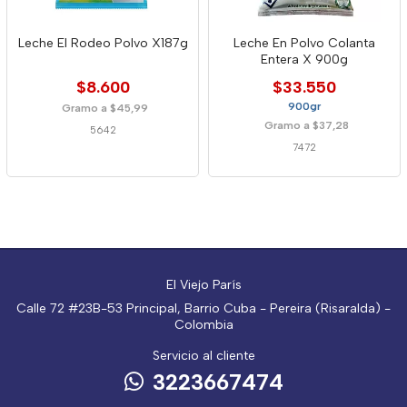
Leche El Rodeo Polvo X187g
Leche En Polvo Colanta
Entera X 900g
$8.600
$33.550
900gr
Gramo a $45,99
Gramo a $37,28
5642
7472
El Viejo París
Calle 72 #23B-53 Principal, Barrio Cuba - Pereira (Risaralda) -
Colombia
Servicio al cliente
3223667474