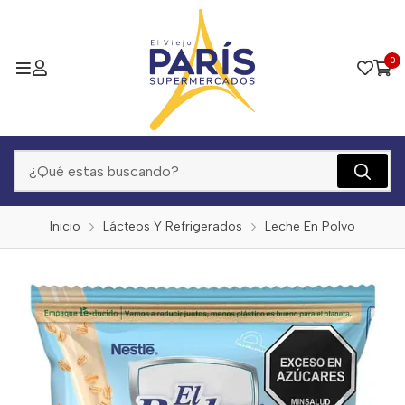
0
Inicio
Lácteos Y Refrigerados
Leche En Polvo