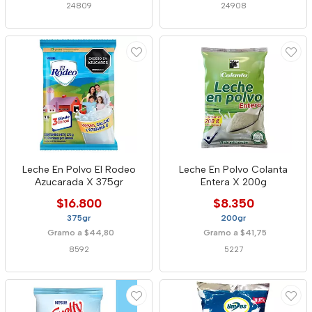
24809
24908
Leche En Polvo El Rodeo
Leche En Polvo Colanta
Azucarada X 375gr
Entera X 200g
$16.800
$8.350
375gr
200gr
Gramo a $44,80
Gramo a $41,75
8592
5227