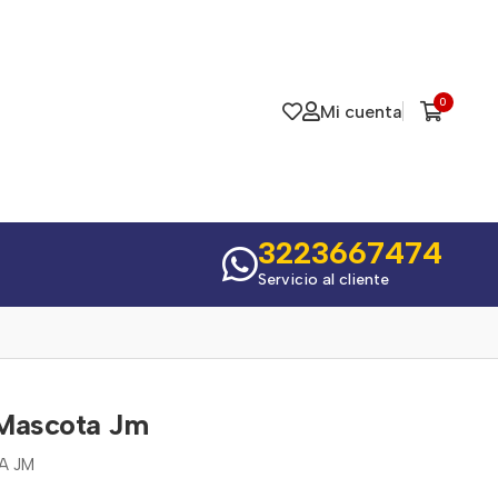
0
Mi cuenta
3223667474
Servicio al cliente
 Mascota Jm
A JM