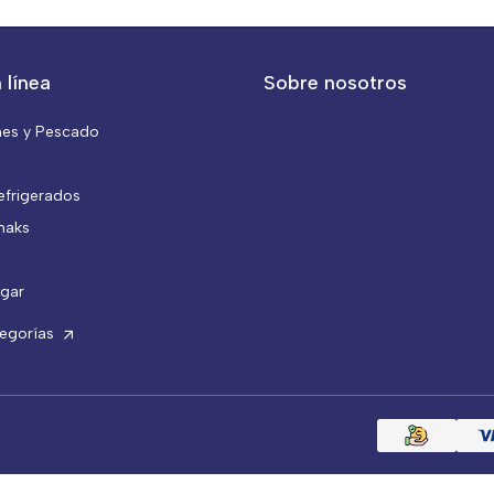
 línea
Sobre nosotros
nes y Pescado
efrigerados
naks
gar
tegorías