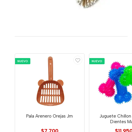
NUEVO
NUEVO
Pala Arenero Orejas Jm
Juguete Chillon
Dientes M
$7.700
$11.95