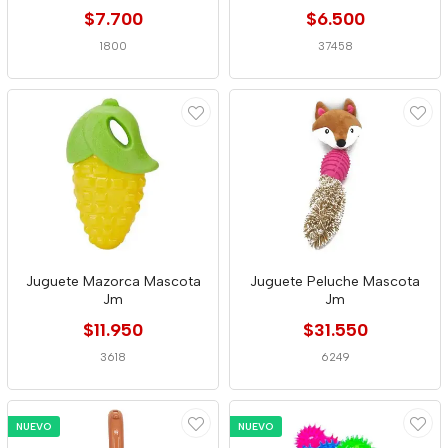
Bolsas
$7.700
$6.500
1800
37458
Juguete Mazorca Mascota
Juguete Peluche Mascota
Jm
Jm
$11.950
$31.550
3618
6249
NUEVO
NUEVO