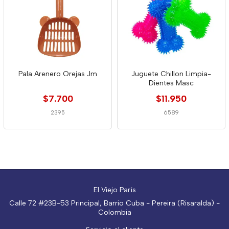
Pala Arenero Orejas Jm
Juguete Chillon Limpia-
Dientes Masc
$7.700
$11.950
2395
6589
El Viejo París
Calle 72 #23B-53 Principal, Barrio Cuba - Pereira (Risaralda) -
Colombia