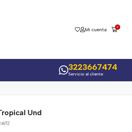
0
Mi cuenta
3223667474
Servicio al cliente
Tropical Und
al/12