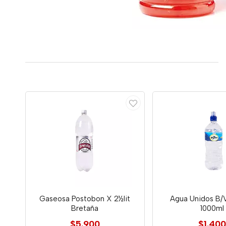
Gaseosa Postobon X 2½lit
Agua Unidos B/V
Bretaña
1000ml
$5.900
$1.400