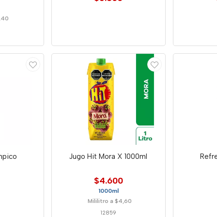
1,40
mpico
Jugo Hit Mora X 1000ml
Refr
$4.600
1000ml
Mililitro a $4,60
12859