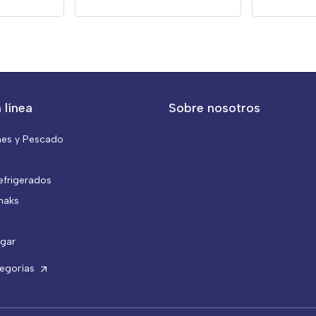
 línea
Sobre nosotros
nes y Pescado
efrigerados
naks
gar
tegorías