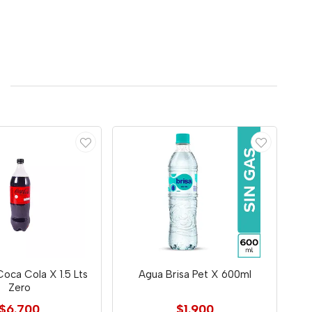
oca Cola X 1.5 Lts
Agua Brisa Pet X 600ml
Zero
$6.700
$1.900