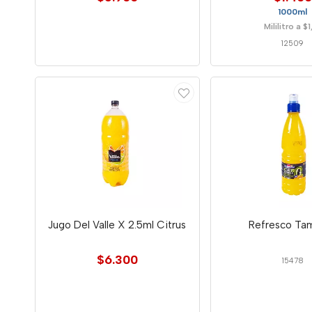
1000ml
Mililitro a $
12509
Jugo Del Valle X 2.5ml Citrus
Refresco Ta
$6.300
15478