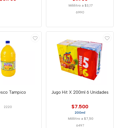
Mililitro a $3,17
6990
esco Tampico
Jugo Hit X 200ml 6 Unidades
$7.500
2220
200ml
Mililitro a $7,50
6497