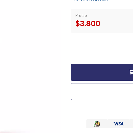
SKU: 7702192422051
Precio
$3.800