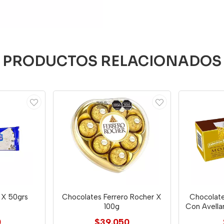
PRODUCTOS RELACIONADOS
 X 50grs
Chocolates Ferrero Rocher X
Chocolat
s
100g
Con Avella
0
$39.050