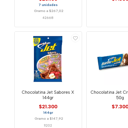
7 unidades
Gramo a $267,02
42668
Chocolatina Jet Sabores X
Chocolatina Jet Cru
144gr
50g
$21.300
$7.30
144gr
Gramo a $147,92
11202