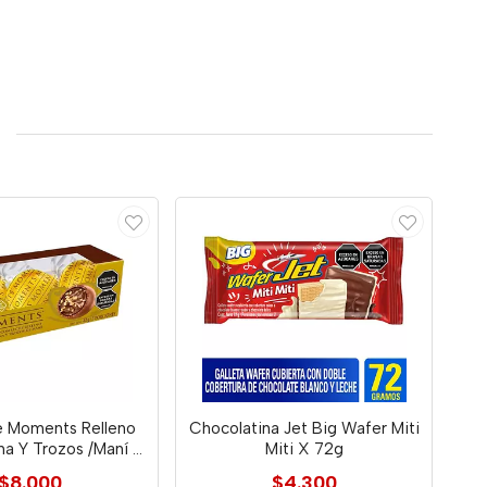
e Moments Relleno
Chocolatina Jet Big Wafer Miti
na Y Trozos /Maní X
Miti X 72g
42g
$8.000
$4.300