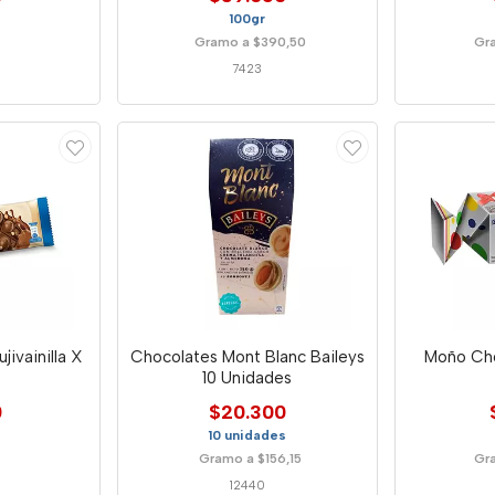
100gr
Gramo a $390,50
Gr
7423
jivainilla X
Chocolates Mont Blanc Baileys
Moño Cho
10 Unidades
0
$20.300
10 unidades
Gramo a $156,15
Gr
12440