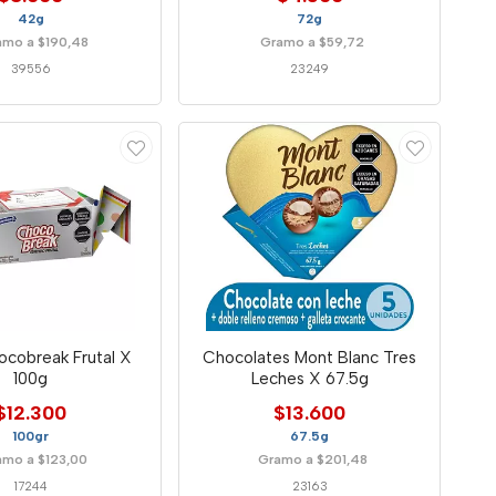
42g
72g
amo a $190,48
Gramo a $59,72
39556
23249
cobreak Frutal X
Chocolates Mont Blanc Tres
100g
Leches X 67.5g
$12.300
$13.600
100gr
67.5g
amo a $123,00
Gramo a $201,48
17244
23163