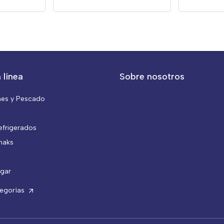
 línea
Sobre nosotros
nes y Pescado
efrigerados
naks
gar
tegorías