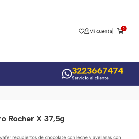
0
Mi cuenta
3223667474
Servicio al cliente
ro Rocher X 37,5g
afer recubiertos de chocolate con leche y avellanas con