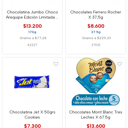
Chocolatina Jumbo Choco
Chocolates Ferrero Rocher
Arequipe Edición Limitada X
X 37,5g
170g
$13.200
$8.600
170g
37.5g
Gramo a $77,65
Gramo a $229,33
42227
27031
Chocolatina Jet X 50grs
Chocolates Mont Blanc Tres
Cookies
Leches X 67.5g
$7.300
$13.600