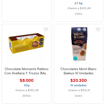
67.5g
Gramo a $201,48
23163
Chocolate Moments Relleno
Chocolates Mont Blanc
Con Avellana Y Trozos /Maní
Baileys 10 Unidades
X 42g
$8.000
$20.300
42g
10 unidades
Gramo a $190,48
Gramo a $156,15
39556
12440