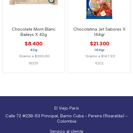
Chocolate Mont Blanc
Chocolatina Jet Sabores X
Baileys X 42g
144gr
$8.400
$21.300
42g
144gr
Gramo a $200,00
Gramo a $147,92
18325
11202
El Viejo París
Calle 72 #23B-53 Principal, Barrio Cuba - Pereira (Risaralda) -
Colombia
Servicio al cliente