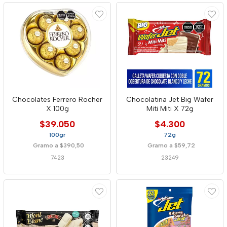
Chocolates Ferrero Rocher
Chocolatina Jet Big Wafer
X 100g
Miti Miti X 72g
$39.050
$4.300
100gr
72g
Gramo a $390,50
Gramo a $59,72
7423
23249