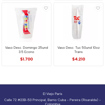
Vaso Desc. Domingo 25und
Vaso Desc. Tuc 50und 10oz
3.5 Econo
Trans
$1.700
$4.210
El Viejo París
Calle 72 #23B-53 Principal, Barrio Cuba - Pereira (Risaralda) -
Colombia