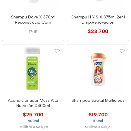
Shampu Dove X 370ml
Shampu H Y S X 375ml 2en1
Reconstrucio Com
Limp.Renovacion
$23.700
17481
Acondicionador Muss Alta
Shampoo Savital Multioleos
Nutrición X400ml
$25.700
$19.700
400ml
510ml
Mililitro a $64,25
Mililitro a $38,63