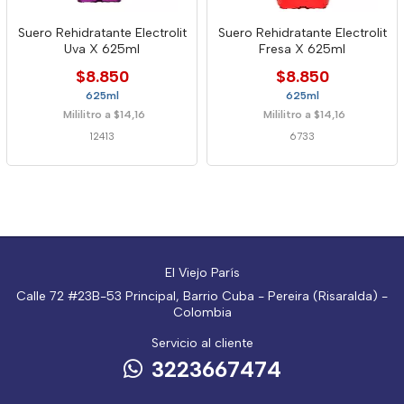
Suero Rehidratante Electrolit
Suero Rehidratante Electrolit
Uva X 625ml
Fresa X 625ml
$8.850
$8.850
625ml
625ml
Mililitro a $14,16
Mililitro a $14,16
12413
6733
El Viejo París
Calle 72 #23B-53 Principal, Barrio Cuba - Pereira (Risaralda) -
Colombia
Servicio al cliente
3223667474