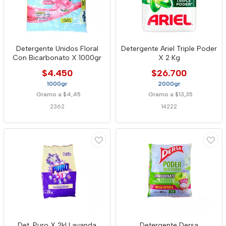
Detergente Unidos Floral
Detergente Ariel Triple Poder
Con Bicarbonato X 1000gr
X 2 Kg
$4.450
$26.700
1000gr
2000gr
Gramo a $4,45
Gramo a $13,35
2362
14222
Det. Puro X 2kl Lavanda
Detergente Dersa