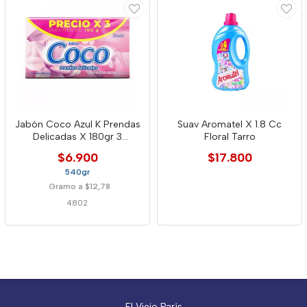
Jabón Coco Azul K Prendas
Suav Aromatel X 1.8 Cc
Delicadas X 180gr 3
Floral Tarro
Unidades
$6.900
$17.800
540gr
Gramo a $12,78
4802
El Viejo París