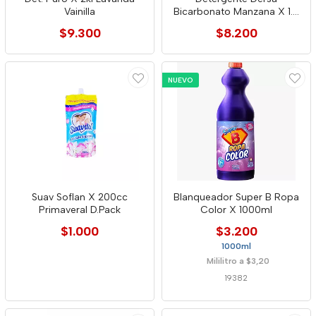
Vainilla
Bicarbonato Manzana X 1.5
Kg
$9.300
$8.200
NUEVO
Suav Soflan X 200cc
Blanqueador Super B Ropa
Primaveral D.Pack
Color X 1000ml
$1.000
$3.200
1000ml
Mililitro a $3,20
19382