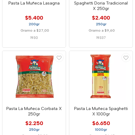
Pasta La Muñeca Lasagna
Spaghetti Doria Tradicional
X 250gr
$5.400
$2.400
200gr
250gr
Gramo a $27,00
Gramo a $9,60
1930
19337
Pasta La Muñeca Corbata X
Pasta La Muñeca Spaghetti
250gr
X 1000gr
$2.250
$6.650
250gr
1000gr