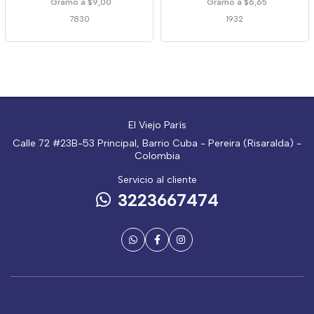
Gramo a $9,00
Gramo a $6,65
7830
1932
El Viejo París
Calle 72 #23B-53 Principal, Barrio Cuba - Pereira (Risaralda) -
Colombia
Servicio al cliente
3223667474