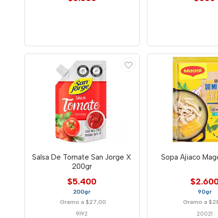
Salsa De Tomate San Jorge X
Sopa Ajiaco Mag
200gr
$5.400
$2.60
200gr
90gr
Gramo a $27,00
Gramo a $2
9192
20021