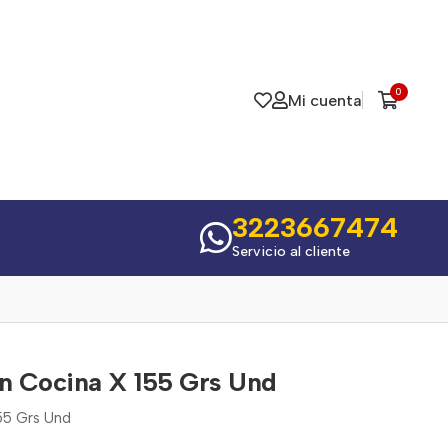
0
Mi cuenta
3223667474
Servicio al cliente
an Cocina X 155 Grs Und
55 Grs Und