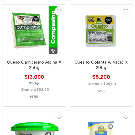
Queso Campesino Alpina X
Quesito Colanta Al Vacio X
250g
200g
$13.000
$5.200
250gr
Gramo a $26,00
Gramo a $52,00
8697
14715