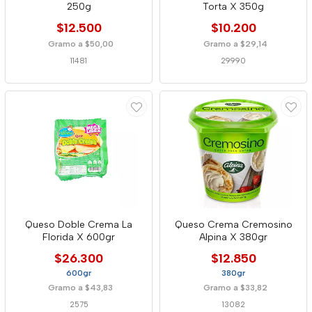
250g
Torta X 350g
$12.500
$10.200
Gramo a $50,00
Gramo a $29,14
11481
29990
Queso Doble Crema La
Queso Crema Cremosino
Florida X 600gr
Alpina X 380gr
$26.300
$12.850
600gr
380gr
Gramo a $43,83
Gramo a $33,82
2575
13082