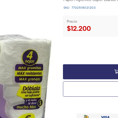
SKU: 7702518021203
Precio
$12.200