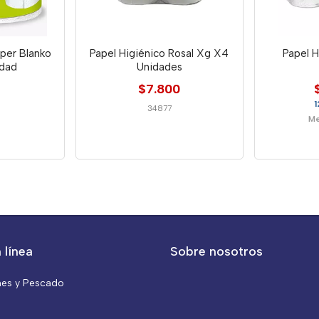
uper Blanko
Papel Higiénico Rosal Xg X4
Papel H
dad
Unidades
$7.800
1
34877
Me
 línea
Sobre nosotros
nes y Pescado