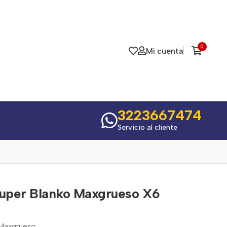
0
Mi cuenta
3223667474
Servicio al cliente
Super Blanko Maxgrueso X6
 Maxgrueso