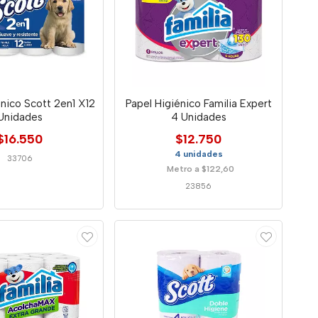
énico Scott 2en1 X12
Papel Higiénico Familia Expert
Unidades
4 Unidades
$16.550
$12.750
4 unidades
33706
Metro a $122,60
23856