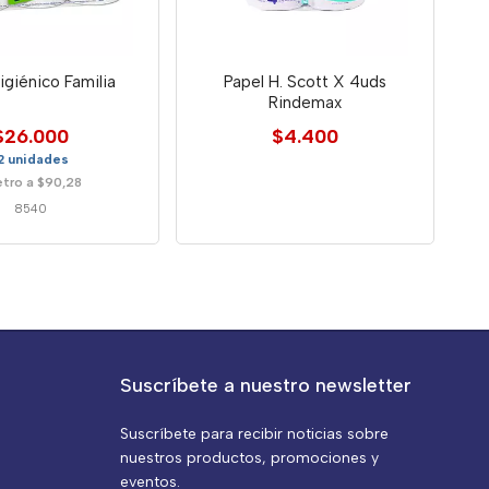
igiénico Familia
Papel H. Scott X 4uds
Rindemax
$26.000
$4.400
2 unidades
tro a $90,28
8540
Suscríbete a nuestro newsletter
Suscríbete para recibir noticias sobre
nuestros productos, promociones y
eventos.