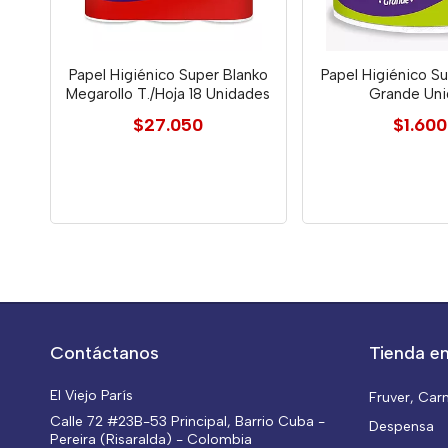
Papel Higiénico Super Blanko
Papel Higiénico S
Megarollo T./Hoja 18 Unidades
Grande Uni
$27.050
$1.600
Contáctanos
Tienda en
El Viejo París
Fruver, Car
Calle 72 #23B-53 Principal, Barrio Cuba -
Despensa
Pereira (Risaralda) - Colombia