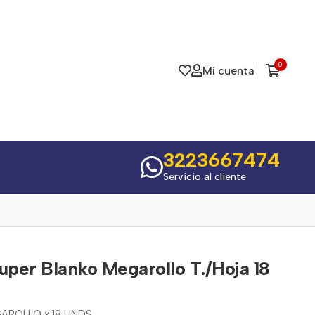
0
Mi cuenta
3223667474
Servicio al cliente
uper Blanko Megarollo T./Hoja 18
AROLLO x 18 UNDS