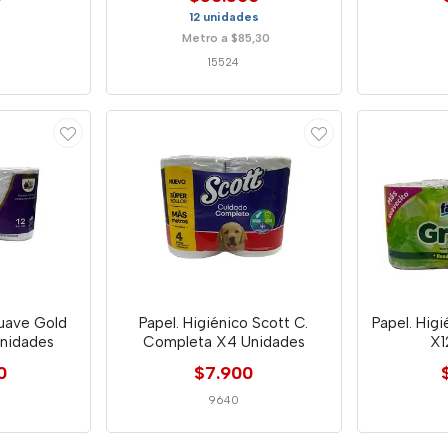
12 unidades
Metro a $85,30
15524
Suave Gold
Papel. Higiénico Scott C.
Papel. Hig
Unidades
Completa X4 Unidades
X1
0
$7.900
9640