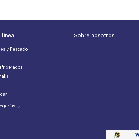
 línea
Sobre nosotros
nes y Pescado
efrigerados
naks
gar
tegorías