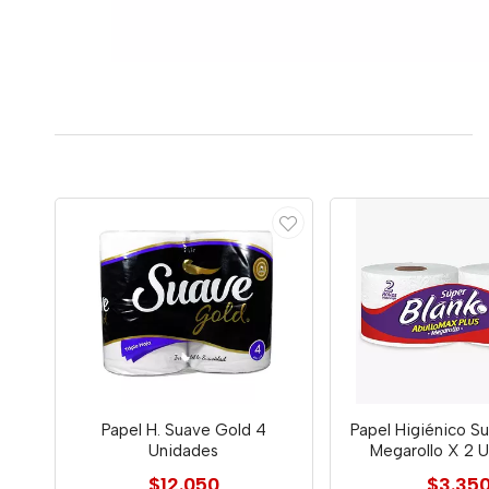
Papel H. Suave Gold 4
Papel Higiénico S
Unidades
Megarollo X 2 
$12.050
$3.35