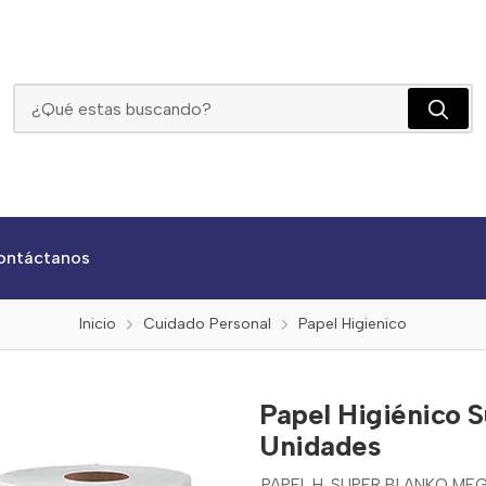
Papel Higiénico Super Blanko Megarollo T./Hoja 18 Unidades
ontáctanos
Inicio
Cuidado Personal
Papel Higienico
Papel Higiénico S
Unidades
PAPEL H. SUPER BLANKO MEG