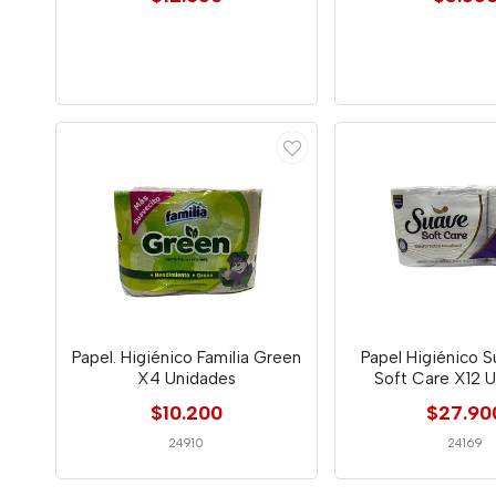
Papel. Higiénico Familia Green
Papel Higiénico 
X4 Unidades
Soft Care X12 
$10.200
$27.90
24910
24169