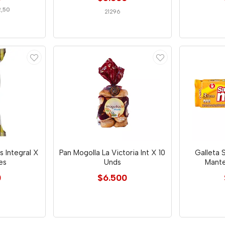
2,50
21296
 Integral X
Pan Mogolla La Victoria Int X 10
Galleta 
es
Unds
Mante
0
$6.500