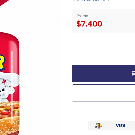
SKU: 7705326019318
Precio
$7.400