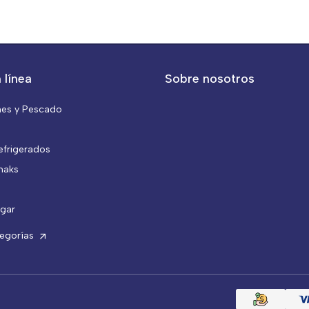
 línea
Sobre nosotros
nes y Pescado
efrigerados
naks
gar
tegorías