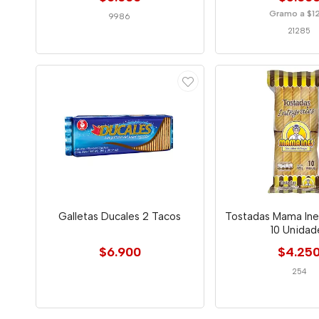
Gramo a $1
9986
21285
Galletas Ducales 2 Tacos
Tostadas Mama Ines
10 Unidad
$6.900
$4.25
254