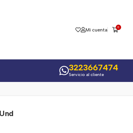
0
Mi cuenta
3223667474
Servicio al cliente
 Und