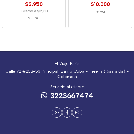
$3.950
$10.000
Gramo a $15,80
34251
35000
El Viejo París
Calle 72 #23B-53 Principal, Barrio Cuba - Pereira (Risaralda) -
Colombia
Servicio al cliente
3223667474