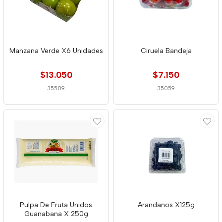
Manzana Verde X6 Unidades
Ciruela Bandeja
$13.050
$7.150
35589
35059
Pulpa De Fruta Unidos
Arandanos X125g
Guanabana X 250g