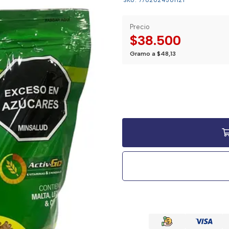
SKU: 7702024501121
Precio
$38.500
Gramo a $48,13