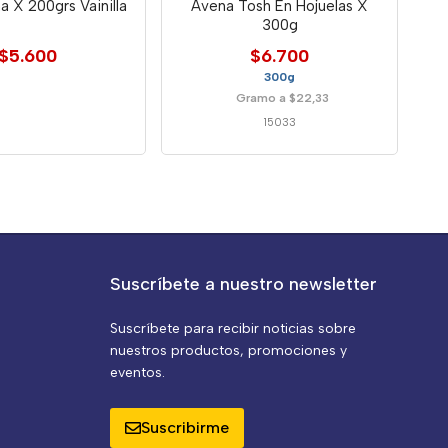
 X 200grs Vainilla
Avena Tosh En Hojuelas X
300g
$5.600
$6.700
300g
Gramo a $22,33
15033
Suscríbete a nuestro newsletter
Suscríbete para recibir noticias sobre
nuestros productos, promociones y
eventos.
Suscribirme