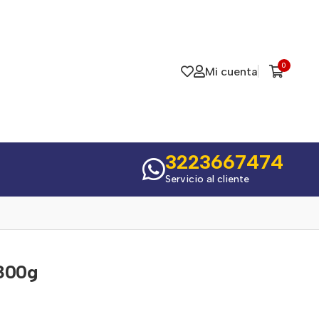
0
Mi cuenta
3223667474
Servicio al cliente
 800g