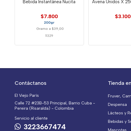
Bebida Instantánea Nucita
Avena Unidos X 25
$7.800
$3.100
200gr
Gramo a $39,00
11329
Contáctanos
Tienda en
El Viejo París
Fruver, Car
Calle 72 #23B-53 Principal, Barrio Cuba -
Despensa
Pereira (Risaralda) - Colombia
Lácteos y R
Servicio al cliente
Bebidas y S
3223667474
Mascotas