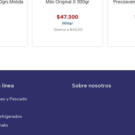
0grs Molida
Milo Original X 1100gr
Precoavena
$47.300
1100gr
Gramo a $43,00
 línea
Sobre nosotros
nes y Pescado
efrigerados
naks