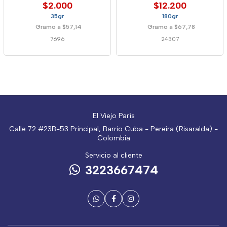
$2.000
$12.200
35gr
180gr
Gramo a $57,14
Gramo a $67,78
7696
24307
El Viejo París
Calle 72 #23B-53 Principal, Barrio Cuba - Pereira (Risaralda) -
Colombia
Servicio al cliente
3223667474