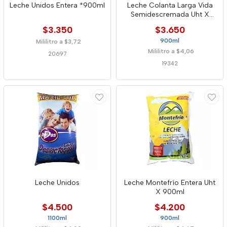
Leche Unidos Entera *900ml
Leche Colanta Larga Vida
Semidescremada Uht X
900ml
$3.350
$3.650
900ml
Mililitro a $3,72
Mililitro a $4,06
20697
19342
Leche Unidos
Leche Montefrío Entera Uht
X 900ml
$4.500
$4.200
1100ml
900ml