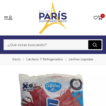
0
Inicio
Lácteos Y Refrigerados
Leches Liquidas