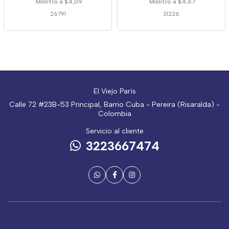
Mililitro a $4,09
Mililitro a $4,67
26791
31226
El Viejo París
Calle 72 #23B-53 Principal, Barrio Cuba - Pereira (Risaralda) -
Colombia
Servicio al cliente
3223667474