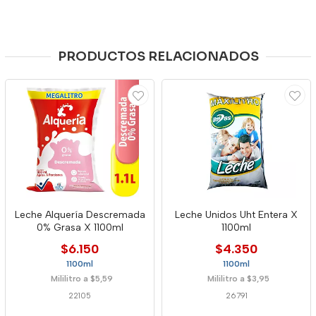
PRODUCTOS RELACIONADOS
Leche Alquería Descremada
Leche Unidos Uht Entera X
0% Grasa X 1100ml
1100ml
$6.150
$4.350
1100ml
1100ml
Mililitro a $5,59
Mililitro a $3,95
22105
26791