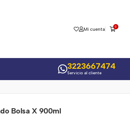
0
Mi cuenta
3223667474
Servicio al cliente
ndo Bolsa X 900ml