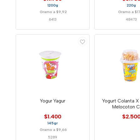
1200g
220g
Gramo a $9,92
Gramo a $1
6413
48473
Yogur Yagur
Yogurt Colanta X
Melocoton C
$1.400
$2.50
145gr
Gramo a $9,66
5289