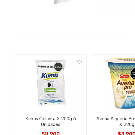
Kumis Colanta X 200g 6
Avena Alquería Pr
Unidades
X 220g
$11.900
$3.90