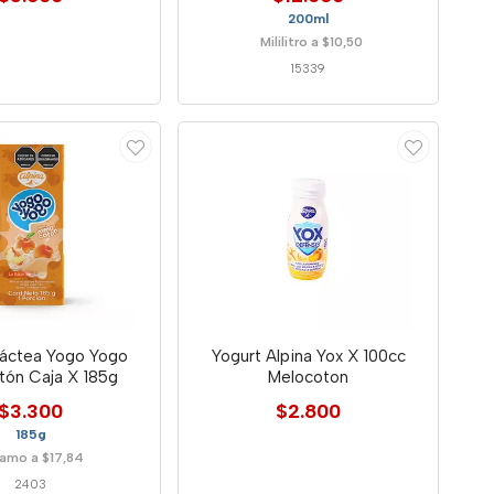
200ml
Mililitro a $10,50
15339
Láctea Yogo Yogo
Yogurt Alpina Yox X 100cc
tón Caja X 185g
Melocoton
$3.300
$2.800
185g
amo a $17,84
2403