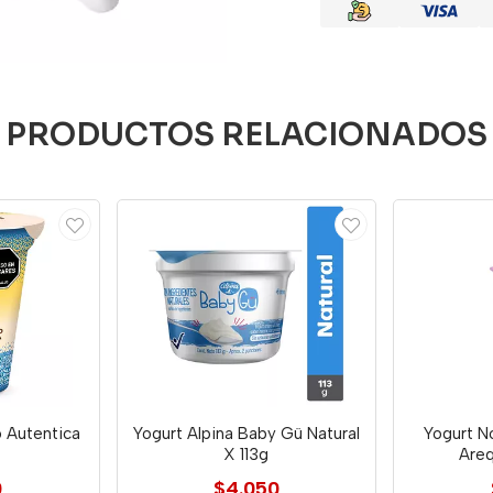
PRODUCTOS RELACIONADOS
o Autentica
Yogurt Alpina Baby Gü Natural
Yogurt N
X 113g
Areq
0
$4.050