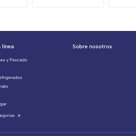
 línea
Sobre nosotros
nes y Pescado
efrigerados
naks
gar
tegorías