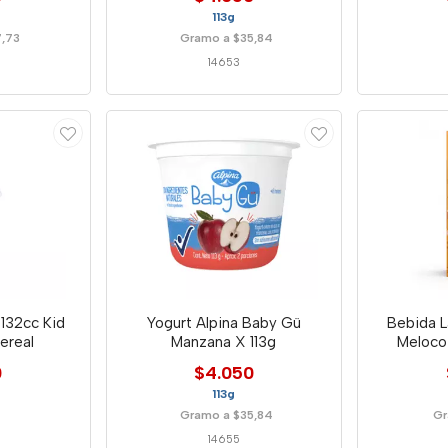
113g
7,73
Gramo a $35,84
14653
 132cc Kid
Yogurt Alpina Baby Gü
Bebida 
ereal
Manzana X 113g
Meloco
0
$4.050
113g
Gramo a $35,84
Gr
14655