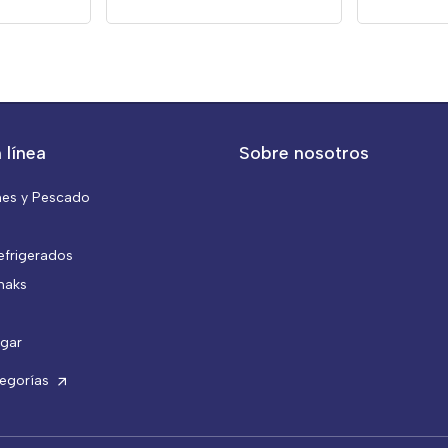
 línea
Sobre nosotros
nes y Pescado
efrigerados
naks
gar
tegorías