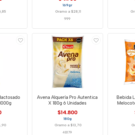
169gr
5,85
Gramo a $28,11
Gr
999
slactosado
Avena Alquería Pro Autentica
Bebida 
1000g
X 180g 6 Unidades
Melocot
0
$14.800
180g
4,90
Gramo a $13,70
G
48179