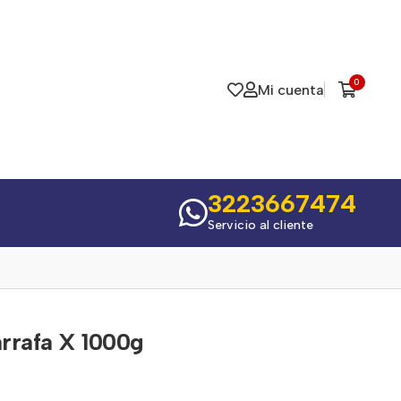
0
Mi cuenta
3223667474
Servicio al cliente
rrafa X 1000g