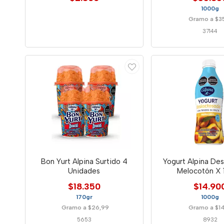
1000g
Gramo a $3
37144
Bon Yurt Alpina Surtido 4
Yogurt Alpina De
Unidades
Melocotón X 
$18.350
$14.90
170gr
1000g
Gramo a $26,99
Gramo a $1
5653
8932