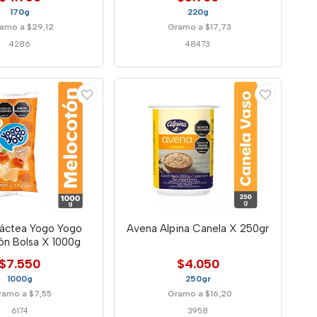
170g
220g
amo a $29,12
Gramo a $17,73
4286
48473
Láctea Yogo Yogo
Avena Alpina Canela X 250gr
ón Bolsa X 1000g
$7.550
$4.050
1000g
250gr
ramo a $7,55
Gramo a $16,20
6174
3958