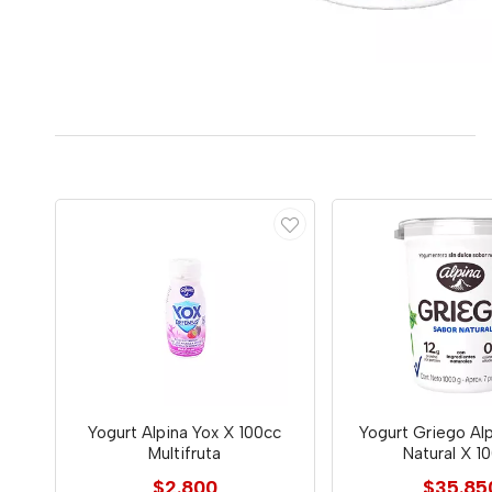
Yogurt Alpina Yox X 100cc
Yogurt Griego Al
Multifruta
Natural X 1
$2.800
$35.85