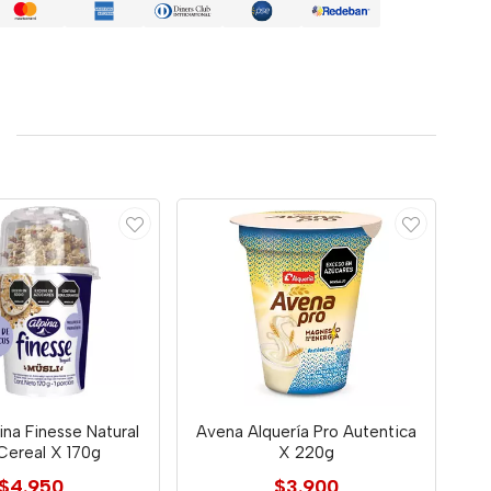
ina Finesse Natural
Avena Alquería Pro Autentica
Cereal X 170g
X 220g
$4.950
$3.900