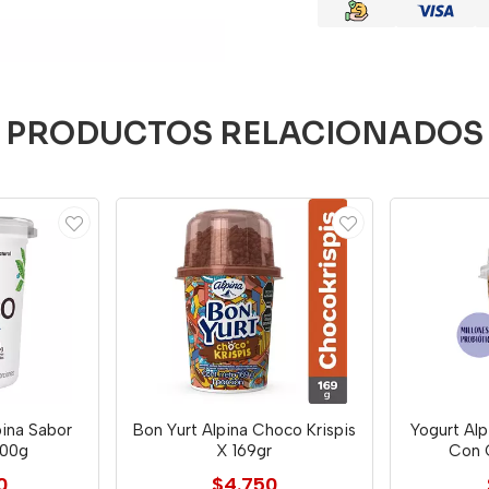
PRODUCTOS RELACIONADOS
pina Sabor
Bon Yurt Alpina Choco Krispis
Yogurt Alp
000g
X 169gr
Con 
0
$4.750