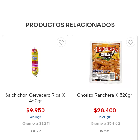
PRODUCTOS RELACIONADOS
Salchichón Cervecero Rica X
Chorizo Ranchera X 520gr
450gr
$9.950
$28.400
450gr
520gr
Gramo a $22,11
Gramo a $54,62
33822
15725