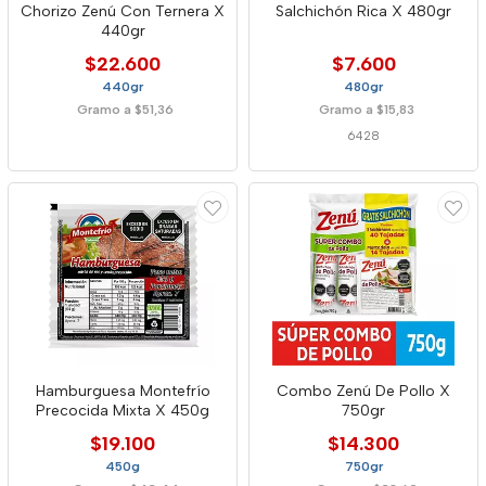
Chorizo Zenú Con Ternera X
Salchichón Rica X 480gr
440gr
$22.600
$7.600
440gr
480gr
Gramo a $51,36
Gramo a $15,83
6428
Hamburguesa Montefrío
Combo Zenú De Pollo X
Precocida Mixta X 450g
750gr
$19.100
$14.300
450g
750gr