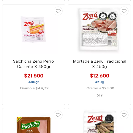
Salchicha Zenú Perro
Mortadela Zenú Tradicional
Caliente X 480gr
X 450g
$21.500
$12.600
480gr
450g
Gramo a $44,79
Gramo a $28,00
6119