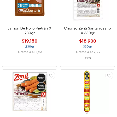
Jamón De Pollo Pietrán X
Chorizo Zenú Santarrosano
230gr
X 330gr
$19.150
$18.900
230gr
330gr
Gramo a $83,26
Gramo a $57,27
14189