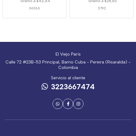
Gramo a $42,44
Gramo a $28,60
34366
3792
El Viejo París
Calle 72 #23B-53 Principal, Barrio Cuba - Pereira (Risaralda) -
Colombia
Servicio al cliente
3223667474