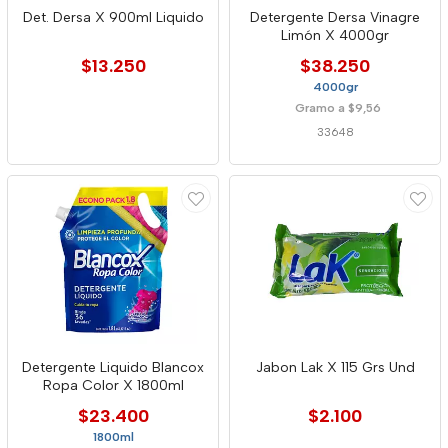
Det. Dersa X 900ml Liquido
Detergente Dersa Vinagre
Limón X 4000gr
$13.250
$38.250
4000gr
Gramo a $9,56
33648
Detergente Liquido Blancox
Jabon Lak X 115 Grs Und
Ropa Color X 1800ml
$23.400
$2.100
1800ml