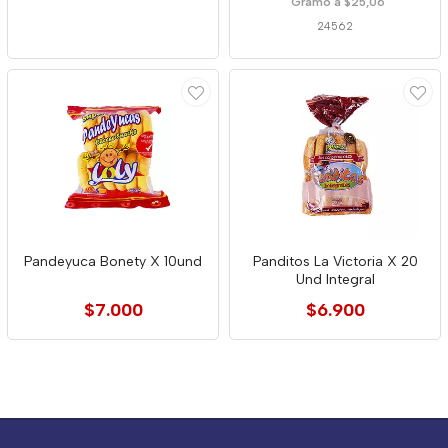
Gramo a $25,06
24562
Pandeyuca Bonety X 10und
Panditos La Victoria X 20
Und Integral
$7.000
$6.900