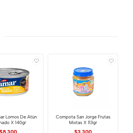
mar Lomos De Atún
Compota San Jorge Frutas
ado X 140gr
Mixtas X 113gr
$8.300
$3.300