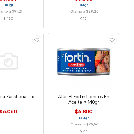
140gr
113gr
amo a $91,21
Gramo a $29,20
31450
970
enu Zanahoria Und
Atún El Fortín Lomitos En
Aceite X 140gr
$6.050
$6.800
140gr
Gramo a $75,56
19144