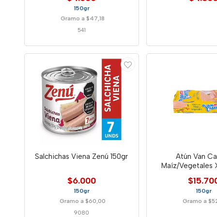
150gr
Gramo a $47,18
541
Salchichas Viena Zenú 150gr
Atún Van C
Maíz/Vegetales 
Unidade
$6.000
$15.70
150gr
150gr
Gramo a $60,00
Gramo a $5
9080