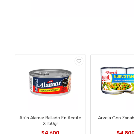
Atún Alamar Rallado En Aceite
Arveja Con Zanah
X 150gr
$4.600
$4.80