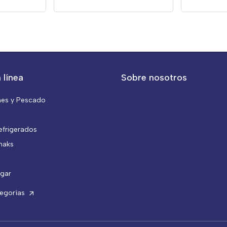
 línea
Sobre nosotros
nes y Pescado
efrigerados
naks
gar
tegorías