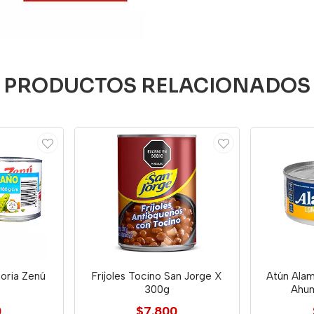
PRODUCTOS RELACIONADOS
oria Zenú
Frijoles Tocino San Jorge X
Atún Ala
300g
Ahum
0
$7.800