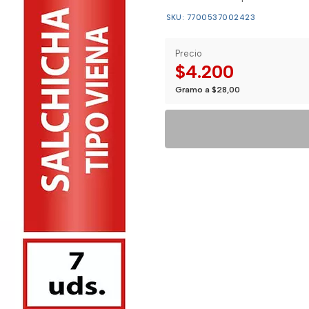
SKU: 7700537002423
Precio
$4.200
Gramo a $28,00