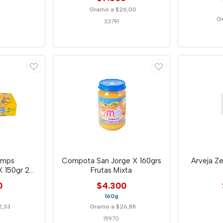
Gramo a $26,00
Gr
33791
amps
Compota San Jorge X 160grs
Arveja Z
X 150gr 2
Frutas Mixta
s
0
$4.300
160g
2,33
Gramo a $26,88
15970