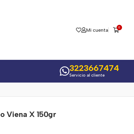
0
Mi cuenta
3223667474
Servicio al cliente
po Viena X 150gr