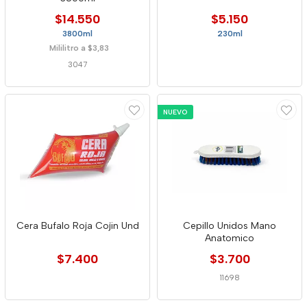
$14.550
$5.150
3800ml
230ml
Mililitro a $3,83
3047
NUEVO
Cera Bufalo Roja Cojin Und
Cepillo Unidos Mano
Anatomico
$7.400
$3.700
11698