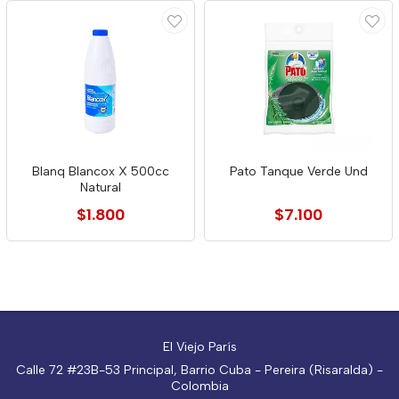
Blanq Blancox X 500cc
Pato Tanque Verde Und
Natural
$1.800
$7.100
El Viejo París
Calle 72 #23B-53 Principal, Barrio Cuba - Pereira (Risaralda) -
Colombia