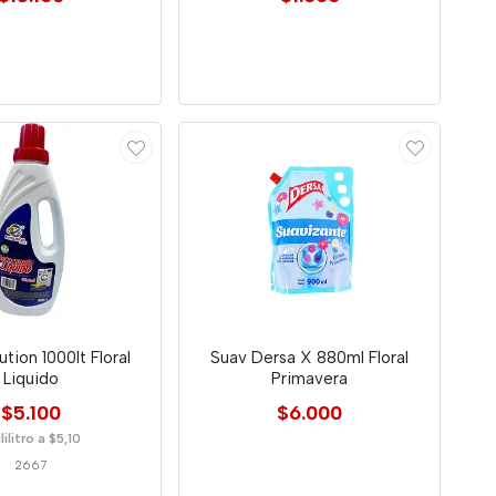
ution 1000lt Floral
Suav Dersa X 880ml Floral
Liquido
Primavera
$5.100
$6.000
lilitro a $5,10
2667