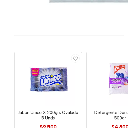
Jabon Unico X 200grs Ovalado
Detergente Dersa
5 Unds
500gr
$9.500
$4.80