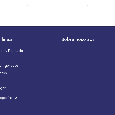
 línea
Sobre nosotros
nes y Pescado
efrigerados
naks
gar
tegorías