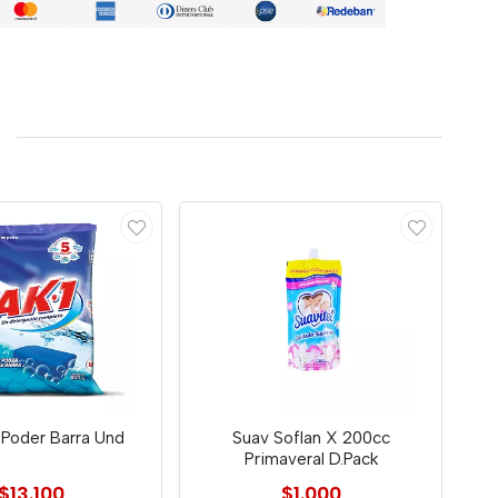
 Poder Barra Und
Suav Soflan X 200cc
Primaveral D.Pack
$13.100
$1.000