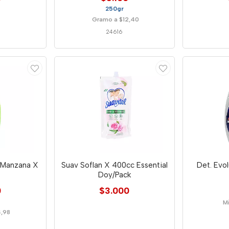
250gr
Gramo a $12,40
24616
 Manzana X
Suav Soflan X 400cc Essential
Det. Evol
Doy/Pack
0
$3.000
Mi
4,98