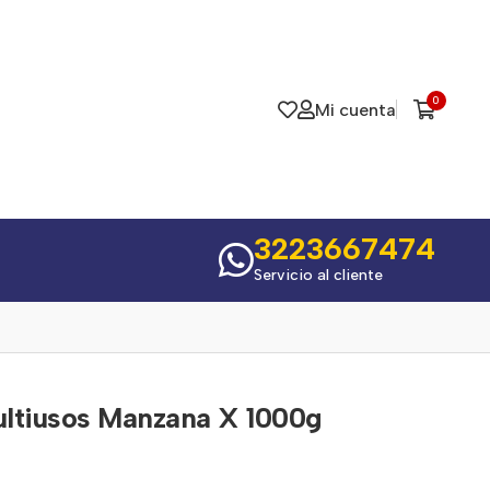
0
Mi cuenta
3223667474
Servicio al cliente
ltiusos Manzana X 1000g