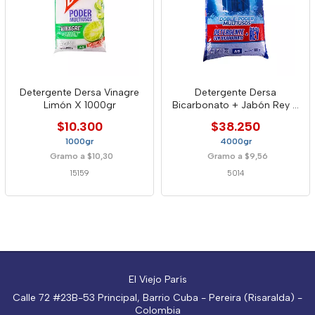
Detergente Dersa Vinagre
Detergente Dersa
Limón X 1000gr
Bicarbonato + Jabón Rey X
4000gr
$10.300
$38.250
1000gr
4000gr
Gramo a $10,30
Gramo a $9,56
15159
5014
El Viejo París
Calle 72 #23B-53 Principal, Barrio Cuba - Pereira (Risaralda) -
Colombia