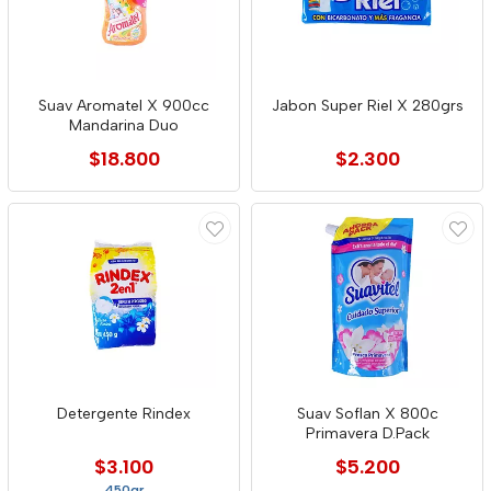
Suav Aromatel X 900cc
Jabon Super Riel X 280grs
Mandarina Duo
$18.800
$2.300
Detergente Rindex
Suav Soflan X 800c
Primavera D.Pack
$3.100
$5.200
450gr