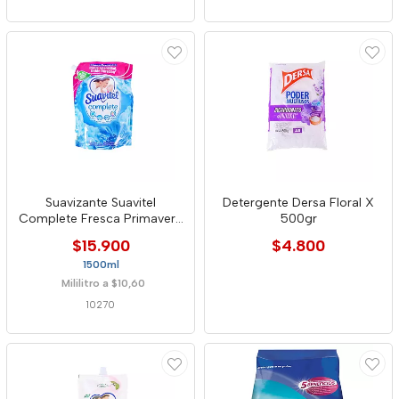
Suavizante Suavitel
Detergente Dersa Floral X
Complete Fresca Primavera
500gr
X 1.5 L
$15.900
$4.800
1500ml
Mililitro a $10,60
10270