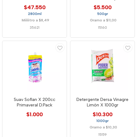
Unidades
$47.550
$5.500
2800ml
500gr
Mililitro a $8,49
Gramo a $11,00
35621
15160
Suav Soflan X 200cc
Detergente Dersa Vinagre
Primaveral D.Pack
Limón X 1000gr
$1.000
$10.300
1000gr
Gramo a $10,30
15159