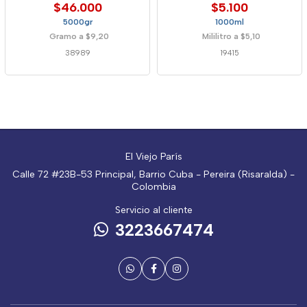
$46.000
$5.100
5000gr
1000ml
Gramo a $9,20
Mililitro a $5,10
38989
19415
El Viejo París
Calle 72 #23B-53 Principal, Barrio Cuba - Pereira (Risaralda) -
Colombia
Servicio al cliente
3223667474