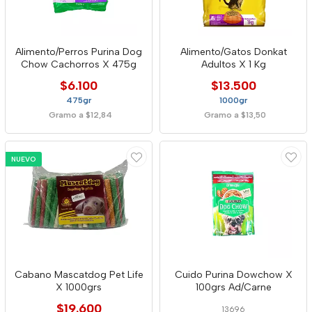
Alimento/Perros Purina Dog
Alimento/Gatos Donkat
Chow Cachorros X 475g
Adultos X 1 Kg
$6.100
$13.500
475gr
1000gr
Gramo a $12,84
Gramo a $13,50
NUEVO
Cabano Mascatdog Pet Life
Cuido Purina Dowchow X
X 1000grs
100grs Ad/Carne
$19.600
13696