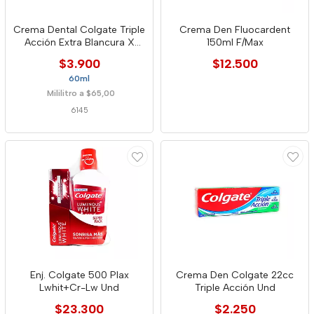
Crema Dental Colgate Triple
Crema Den Fluocardent
Acción Extra Blancura X
150ml F/Max
60ml
$3.900
$12.500
60ml
Mililitro a $65,00
6145
Enj. Colgate 500 Plax
Crema Den Colgate 22cc
Lwhit+Cr-Lw Und
Triple Acción Und
$23.300
$2.250