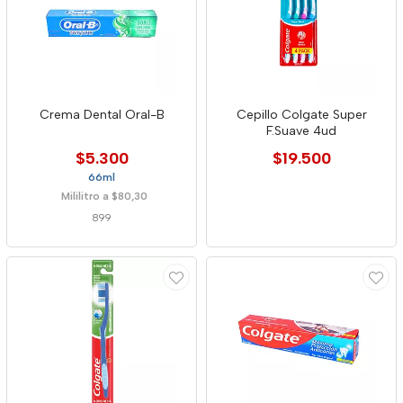
Crema Dental Oral-B
Cepillo Colgate Super
F.Suave 4ud
$5.300
$19.500
66ml
Mililitro a $80,30
899