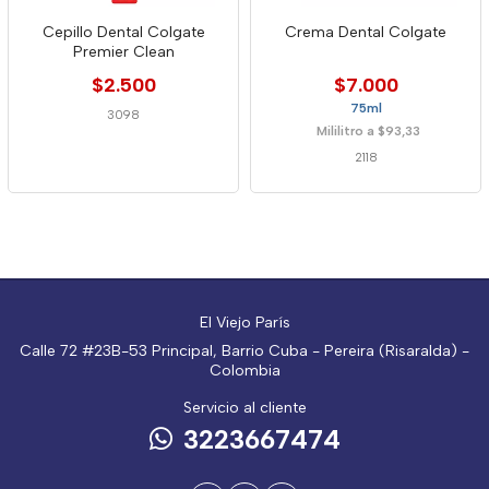
Cepillo Dental Colgate
Crema Dental Colgate
Premier Clean
$2.500
$7.000
75ml
3098
Mililitro a $93,33
2118
El Viejo París
Calle 72 #23B-53 Principal, Barrio Cuba - Pereira (Risaralda) -
Colombia
Servicio al cliente
3223667474