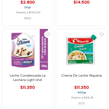
$2.800
$14.500
20gr
Gramo a $140,00
5852
Leche Condensada La
Crema De Leche Alqueria
Lechera Light Und
$11.350
$11.350
400gr
Gramo a $28,38
3072