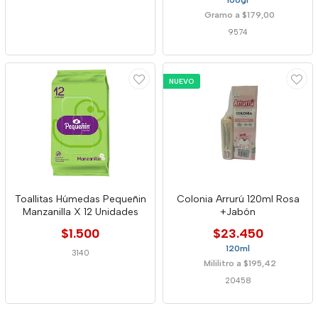
Gramo a $179,00
9574
NUEVO
Toallitas Húmedas Pequeñin
Colonia Arrurú 120ml Rosa
Manzanilla X 12 Unidades
+Jabón
$1.500
$23.450
120ml
3140
Mililitro a $195,42
20458