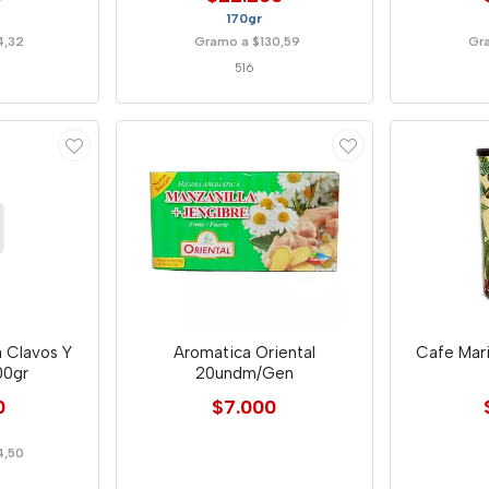
170gr
4,32
Gramo a $130,59
Gr
516
a Clavos Y
Aromatica Oriental
Cafe Mari
00gr
20undm/Gen
0
$7.000
4,50