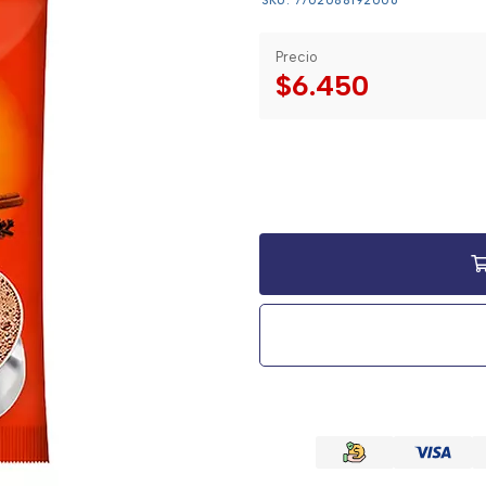
SKU: 7702088192006
Precio
$6.450