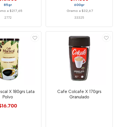
85gr
600gr
amo a $217,65
Gramo a $32,67
2772
33325
scal X 180grs Lata
Cafe Colcafe X 170grs
Polvo
Granulado
$16.700