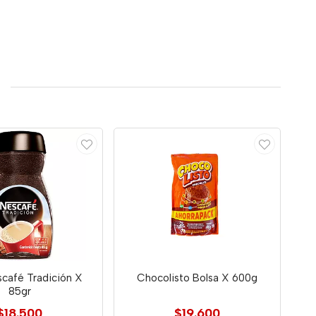
café Tradición X
Chocolisto Bolsa X 600g
85gr
$18.500
$19.600