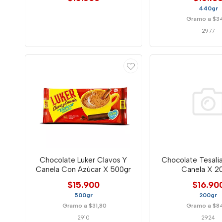
440gr
Gramo a $3
2977
Chocolate Luker Clavos Y
Chocolate Tesali
Canela Con Azúcar X 500gr
Canela X 2
$15.900
$16.90
500gr
200gr
Gramo a $31,80
Gramo a $8
2910
2924