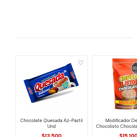
Chocolate Quesada Az-Pastil
Modificador D
Und
Chocolisto Chocol
$13.500
$15.10