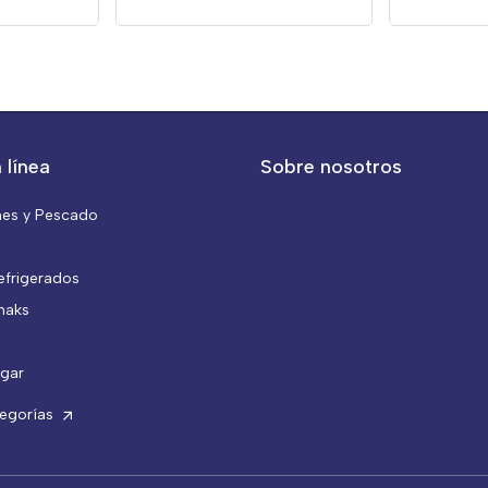
 línea
Sobre nosotros
nes y Pescado
efrigerados
naks
gar
tegorías