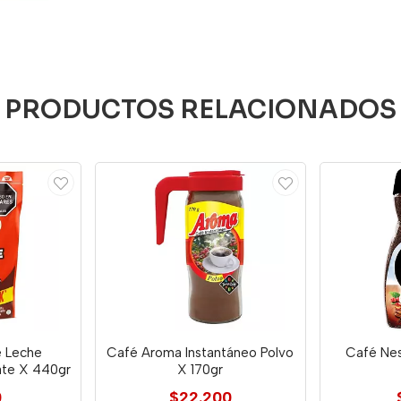
PRODUCTOS RELACIONADOS
e Leche
Café Aroma Instantáneo Polvo
Café Nes
ate X 440gr
X 170gr
0
$22.200