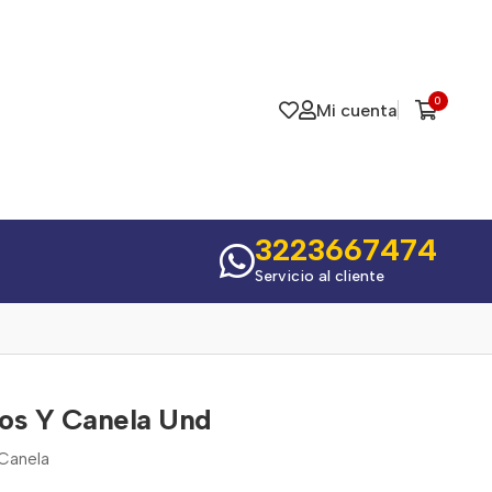
0
Mi cuenta
3223667474
Servicio al cliente
os Y Canela Und
 Canela