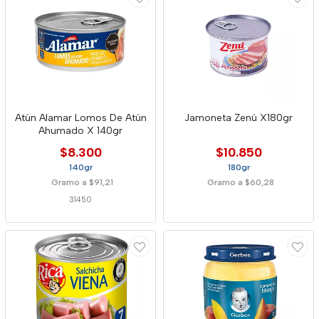
Atún Alamar Lomos De Atún
Jamoneta Zenú X180gr
Ahumado X 140gr
$8.300
$10.850
140gr
180gr
Gramo a $91,21
Gramo a $60,28
31450