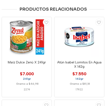
PRODUCTOS RELACIONADOS
Maíz Dulce Zenú X 241gr
Atún Isabel Lomitos En Agua
X 142g
$7.000
$7.550
241gr
142gr
Gramo a $46,98
Gramo a $81,18
2274
17922