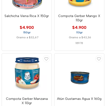
Salchicha Viena Rica X 150gr
Compota Gerber Mango X
113gr
$4.900
$4.900
150gr
113gr
Gramo a $32,67
Gramo a $43,36
18978
Compota Gerber Manzana
Atún Gustamas Agua X 160g
X 113gr