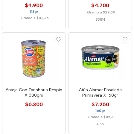
$4.900
$4.700
113gr
Gramo a $29,38
Gramo a $43,36
83814
Arveja Con Zanahoria Respin
Atún Alamar Ensalada
X 580grs
Primavera X 160gr
$6.300
$7.250
160gr
Gramo a $45,31
4156