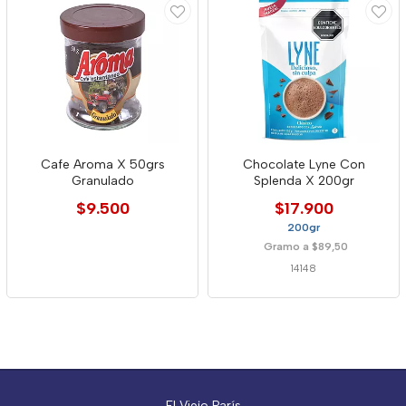
Cafe Aroma X 50grs
Chocolate Lyne Con
Granulado
Splenda X 200gr
$9.500
$17.900
200gr
Gramo a $89,50
14148
El Viejo París